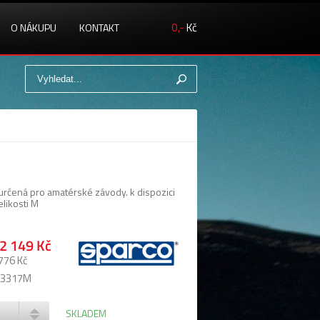
0,-
Kč
O NÁKUPU
KONTAKT
 určená pro amatérské závody. k dispozici
likosti M
2 149 Kč
776 Kč
003317M
SKLADEM