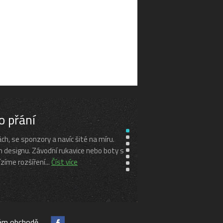
o přání
h, se sponzory a navíc šité na míru.
 designu. Závodní rukavice nebo boty s
zíme rozšíření...
Číst více
vém obchodě.