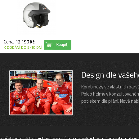
Cena:
12 190 Kč
K DODÁNÍ DO 5-10 DNÍ
Design dle vašeh
Kombinézy ve vlastních barvác
Polep helmy v konzultovaném
potiskem dle přání. Nově nabí
te přehled o aktuálních informacích a novinkách v našem interneto