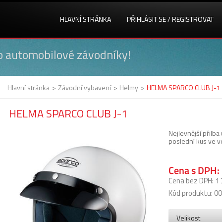
HLAVNÍ STRÁNKA
PŘIHLÁSIT SE
/
REGISTROVAT
o automobilové závodníky!
Hlavní stránka
>
Závodní vybavení
>
Helmy
>
HELMA SPARCO CLUB J-1
HELMA SPARCO CLUB J-1
Nejlevnější přilba
poslední kus ve ve
Cena s DPH:
Cena bez DPH: 1 
Kód produktu: 
Velikost